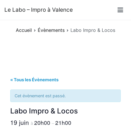
Aller
Le Labo – Impro à Valence
au
contenu
Accueil
Évènements
Labo Impro & Locos
« Tous les Évènements
Cet évènement est passé.
Labo Impro & Locos
19 juin
20h00
21h00
à
–