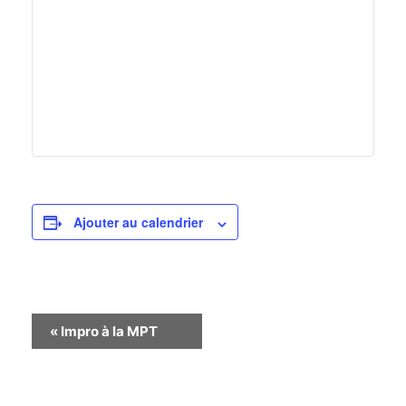
Ajouter au calendrier
Navigation
«
Impro à la MPT
Évènement