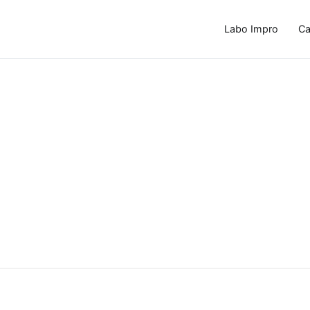
Labo Impro
Ca