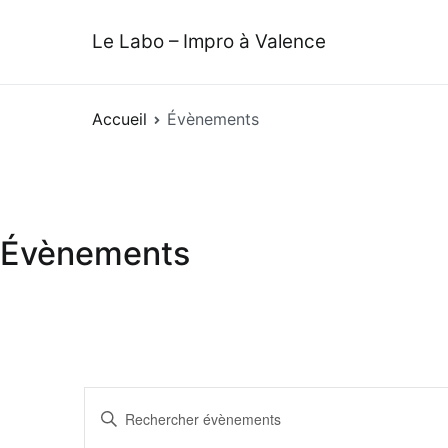
Aller
au
Le Labo – Impro à Valence
contenu
Accueil
Évènements
Évènements
Recherche
Saisir
mot-