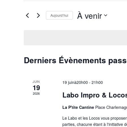
et
clé.
navigation
Rechercher
À venir
Aujourd’hui
Évènements
de
Sélectionnez
par
une
mot-
vues
date.
clé.
Évènements
Derniers Évènements pas
JUIN
19 juinà20h00
-
21h00
19
Labo Impro & Loco
2026
La P'tite Cantine
Place Charlemag
Le Labo et les Locos vous proposen
parties, chacune étant à l'initiative