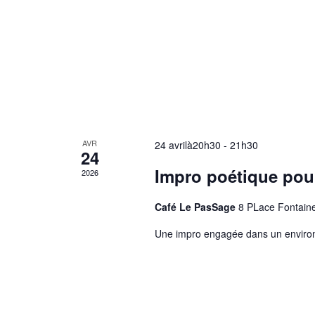
AVR
24 avrilà20h30
-
21h30
24
Impro poétique pou
2026
Café Le PasSage
8 PLace Fontain
Une impro engagée dans un environ